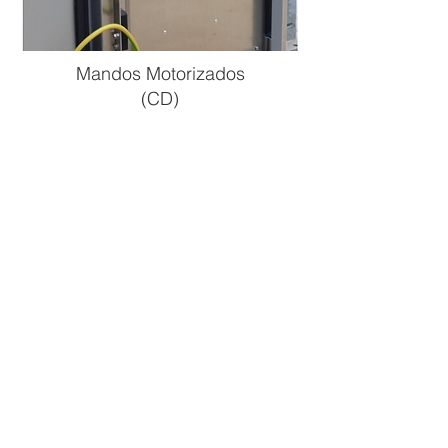
Mandos Motorizados
(CD)
Permiten maniobrar de manera
motorizada tanto local como desde
remoto, cualquier desconectador
COELME-EGIC y, bajo pedido, se
pueden adaptar fácilmente a los
equipos de otros fabricantes. Modelos
principales:
CD101
CD201
y
CD211
CD212.